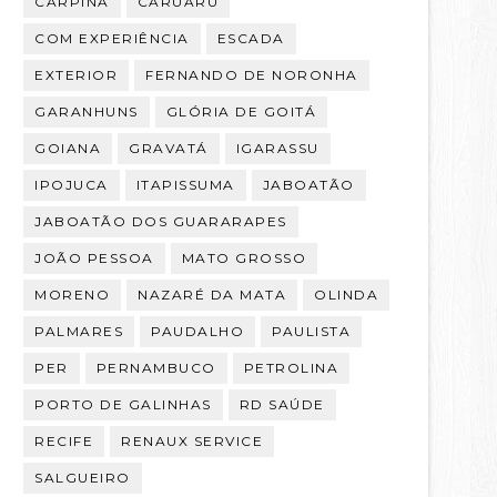
CARPINA
CARUARU
COM EXPERIÊNCIA
ESCADA
EXTERIOR
FERNANDO DE NORONHA
GARANHUNS
GLÓRIA DE GOITÁ
GOIANA
GRAVATÁ
IGARASSU
IPOJUCA
ITAPISSUMA
JABOATÃO
JABOATÃO DOS GUARARAPES
JOÃO PESSOA
MATO GROSSO
MORENO
NAZARÉ DA MATA
OLINDA
PALMARES
PAUDALHO
PAULISTA
PER
PERNAMBUCO
PETROLINA
PORTO DE GALINHAS
RD SAÚDE
RECIFE
RENAUX SERVICE
SALGUEIRO