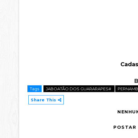
Cadast
B
Tags
JABOATÃO DOS GUARARAPES#
PERNAM
Share This
NENHU
POSTAR