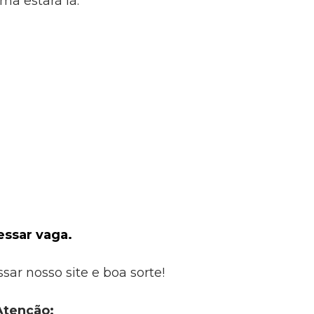
a estará lá.
essar vaga.
sar nosso site e boa sorte!
Atenção: