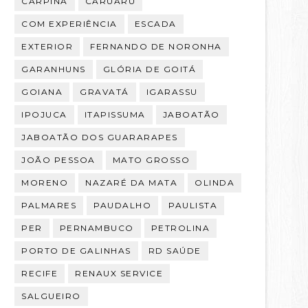
CARPINA
CARUARU
COM EXPERIÊNCIA
ESCADA
EXTERIOR
FERNANDO DE NORONHA
GARANHUNS
GLÓRIA DE GOITÁ
GOIANA
GRAVATÁ
IGARASSU
IPOJUCA
ITAPISSUMA
JABOATÃO
JABOATÃO DOS GUARARAPES
JOÃO PESSOA
MATO GROSSO
MORENO
NAZARÉ DA MATA
OLINDA
PALMARES
PAUDALHO
PAULISTA
PER
PERNAMBUCO
PETROLINA
PORTO DE GALINHAS
RD SAÚDE
RECIFE
RENAUX SERVICE
SALGUEIRO