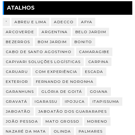
ATALHOS
'
ABREU E LIMA
ADECCO
AFYA
ARCOVERDE
ARGENTINA
BELO JARDIM
BEZERROS
BOM JARDIM
BONITO
CABO DE SANTO AGOSTINHO
CAMARAGIBE
CAPIVARI SOLUÇÕES LOGÍSTICAS
CARPINA
CARUARU
COM EXPERIÊNCIA
ESCADA
EXTERIOR
FERNANDO DE NORONHA
GARANHUNS
GLÓRIA DE GOITÁ
GOIANA
GRAVATÁ
IGARASSU
IPOJUCA
ITAPISSUMA
JABOATÃO
JABOATÃO DOS GUARARAPES
JOÃO PESSOA
MATO GROSSO
MORENO
NAZARÉ DA MATA
OLINDA
PALMARES