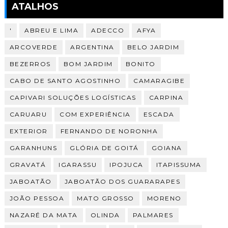
ATALHOS
'
ABREU E LIMA
ADECCO
AFYA
ARCOVERDE
ARGENTINA
BELO JARDIM
BEZERROS
BOM JARDIM
BONITO
CABO DE SANTO AGOSTINHO
CAMARAGIBE
CAPIVARI SOLUÇÕES LOGÍSTICAS
CARPINA
CARUARU
COM EXPERIÊNCIA
ESCADA
EXTERIOR
FERNANDO DE NORONHA
GARANHUNS
GLÓRIA DE GOITÁ
GOIANA
GRAVATÁ
IGARASSU
IPOJUCA
ITAPISSUMA
JABOATÃO
JABOATÃO DOS GUARARAPES
JOÃO PESSOA
MATO GROSSO
MORENO
NAZARÉ DA MATA
OLINDA
PALMARES