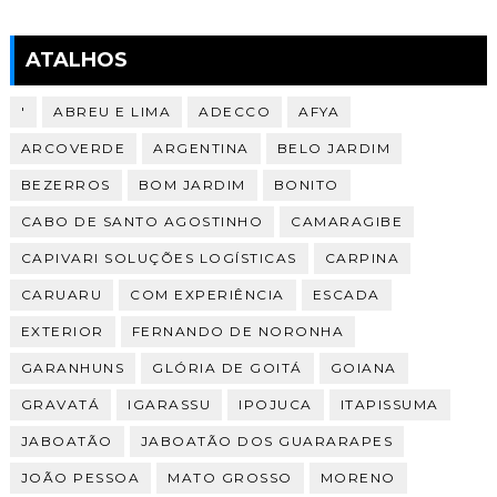
ATALHOS
'
ABREU E LIMA
ADECCO
AFYA
ARCOVERDE
ARGENTINA
BELO JARDIM
BEZERROS
BOM JARDIM
BONITO
CABO DE SANTO AGOSTINHO
CAMARAGIBE
CAPIVARI SOLUÇÕES LOGÍSTICAS
CARPINA
CARUARU
COM EXPERIÊNCIA
ESCADA
EXTERIOR
FERNANDO DE NORONHA
GARANHUNS
GLÓRIA DE GOITÁ
GOIANA
GRAVATÁ
IGARASSU
IPOJUCA
ITAPISSUMA
JABOATÃO
JABOATÃO DOS GUARARAPES
JOÃO PESSOA
MATO GROSSO
MORENO