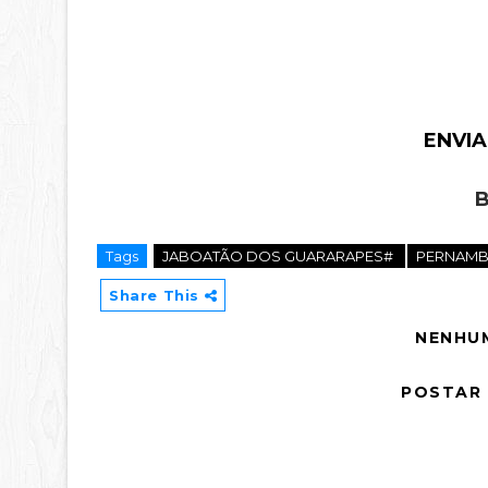
ENVIA
B
Tags
JABOATÃO DOS GUARARAPES#
PERNAM
Share This
NENHU
POSTAR