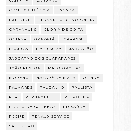
CARPINA
CARUARU
COM EXPERIÊNCIA
ESCADA
EXTERIOR
FERNANDO DE NORONHA
GARANHUNS
GLÓRIA DE GOITÁ
GOIANA
GRAVATÁ
IGARASSU
IPOJUCA
ITAPISSUMA
JABOATÃO
JABOATÃO DOS GUARARAPES
JOÃO PESSOA
MATO GROSSO
MORENO
NAZARÉ DA MATA
OLINDA
PALMARES
PAUDALHO
PAULISTA
PER
PERNAMBUCO
PETROLINA
PORTO DE GALINHAS
RD SAÚDE
RECIFE
RENAUX SERVICE
SALGUEIRO