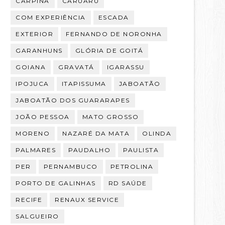
CARPINA
CARUARU
COM EXPERIÊNCIA
ESCADA
EXTERIOR
FERNANDO DE NORONHA
GARANHUNS
GLÓRIA DE GOITÁ
GOIANA
GRAVATÁ
IGARASSU
IPOJUCA
ITAPISSUMA
JABOATÃO
JABOATÃO DOS GUARARAPES
JOÃO PESSOA
MATO GROSSO
MORENO
NAZARÉ DA MATA
OLINDA
PALMARES
PAUDALHO
PAULISTA
PER
PERNAMBUCO
PETROLINA
PORTO DE GALINHAS
RD SAÚDE
RECIFE
RENAUX SERVICE
SALGUEIRO