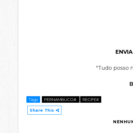
ENVIA
"Tudo posso n
B
Tags
PERNAMBUCO#
RECIFE#
Share This
NENHU