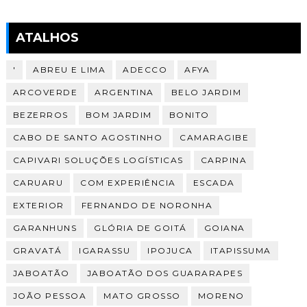
ATALHOS
'
ABREU E LIMA
ADECCO
AFYA
ARCOVERDE
ARGENTINA
BELO JARDIM
BEZERROS
BOM JARDIM
BONITO
CABO DE SANTO AGOSTINHO
CAMARAGIBE
CAPIVARI SOLUÇÕES LOGÍSTICAS
CARPINA
CARUARU
COM EXPERIÊNCIA
ESCADA
EXTERIOR
FERNANDO DE NORONHA
GARANHUNS
GLÓRIA DE GOITÁ
GOIANA
GRAVATÁ
IGARASSU
IPOJUCA
ITAPISSUMA
JABOATÃO
JABOATÃO DOS GUARARAPES
JOÃO PESSOA
MATO GROSSO
MORENO