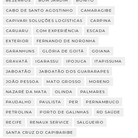
BEZERROS
BOM JARDIM
BONITO
CABO DE SANTO AGOSTINHO
CAMARAGIBE
CAPIVARI SOLUÇÕES LOGÍSTICAS
CARPINA
CARUARU
COM EXPERIÊNCIA
ESCADA
EXTERIOR
FERNANDO DE NORONHA
GARANHUNS
GLÓRIA DE GOITÁ
GOIANA
GRAVATÁ
IGARASSU
IPOJUCA
ITAPISSUMA
JABOATÃO
JABOATÃO DOS GUARARAPES
JOÃO PESSOA
MATO GROSSO
MORENO
NAZARÉ DA MATA
OLINDA
PALMARES
PAUDALHO
PAULISTA
PER
PERNAMBUCO
PETROLINA
PORTO DE GALINHAS
RD SAÚDE
RECIFE
RENAUX SERVICE
SALGUEIRO
SANTA CRUZ DO CAPIBARIBE