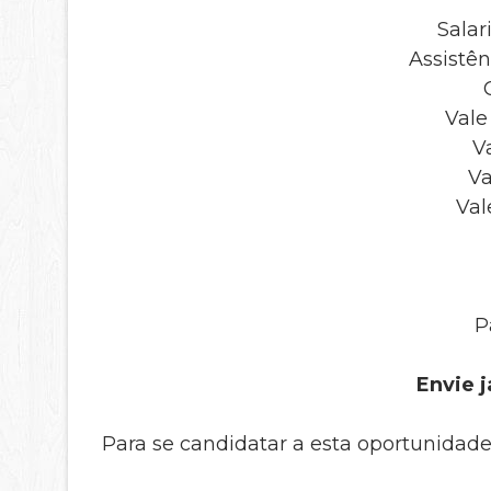
Salar
Assistên
Vale
V
Va
Val
P
Envie j
Para se candidatar a esta oportunidade