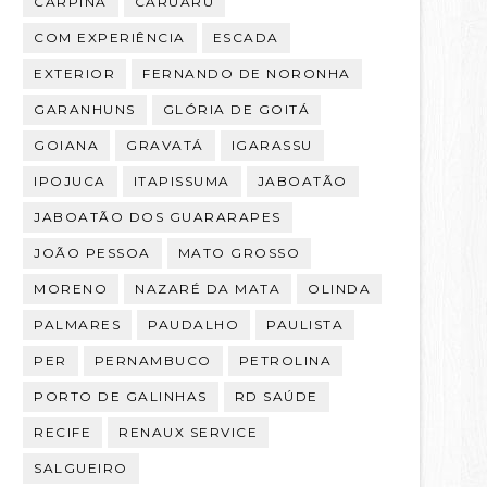
CARPINA
CARUARU
COM EXPERIÊNCIA
ESCADA
EXTERIOR
FERNANDO DE NORONHA
GARANHUNS
GLÓRIA DE GOITÁ
GOIANA
GRAVATÁ
IGARASSU
IPOJUCA
ITAPISSUMA
JABOATÃO
JABOATÃO DOS GUARARAPES
JOÃO PESSOA
MATO GROSSO
MORENO
NAZARÉ DA MATA
OLINDA
PALMARES
PAUDALHO
PAULISTA
PER
PERNAMBUCO
PETROLINA
PORTO DE GALINHAS
RD SAÚDE
RECIFE
RENAUX SERVICE
SALGUEIRO