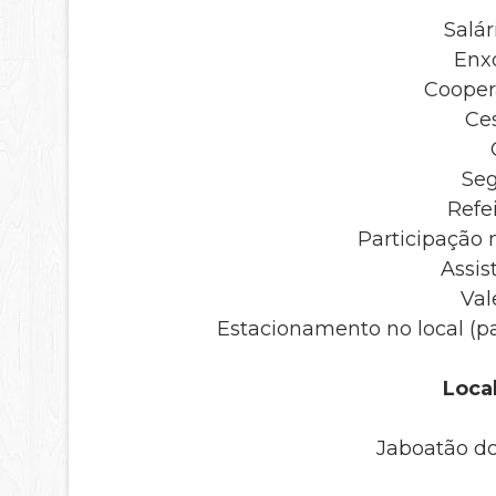
Salár
Enx
Coopera
Ces
Seg
Refei
Participação 
Assis
Val
Estacionamento no local (pa
Local
Jaboatão d