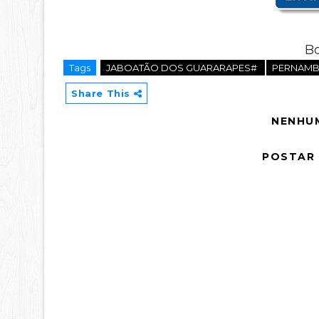
Bo
Tags
JABOATÃO DOS GUARARAPES#
PERNAM
Share This
NENHU
POSTAR