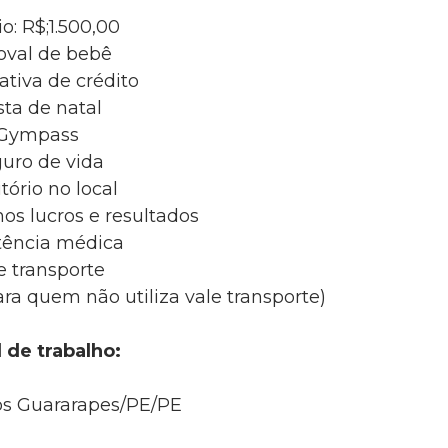
io: R$;1.500,00
oval de bebê
tiva de crédito
ta de natal
Gympass
uro de vida
tório no local
nos lucros e resultados
tência médica
e transporte
ra quem não utiliza vale transporte)
 de trabalho:
os Guararapes/PE/PE