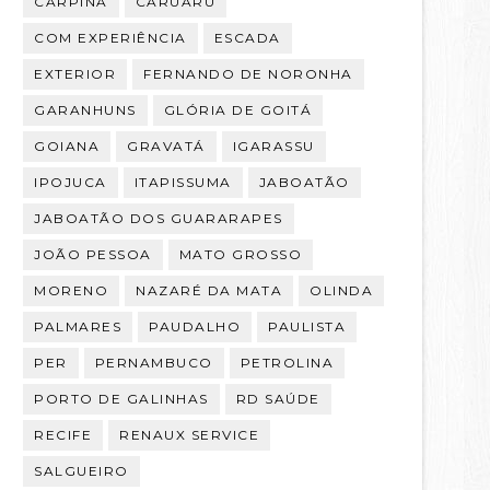
CARPINA
CARUARU
COM EXPERIÊNCIA
ESCADA
EXTERIOR
FERNANDO DE NORONHA
GARANHUNS
GLÓRIA DE GOITÁ
GOIANA
GRAVATÁ
IGARASSU
IPOJUCA
ITAPISSUMA
JABOATÃO
JABOATÃO DOS GUARARAPES
JOÃO PESSOA
MATO GROSSO
MORENO
NAZARÉ DA MATA
OLINDA
PALMARES
PAUDALHO
PAULISTA
PER
PERNAMBUCO
PETROLINA
PORTO DE GALINHAS
RD SAÚDE
RECIFE
RENAUX SERVICE
SALGUEIRO