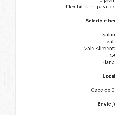
diplom
Flexibilidade para tr
Salario e be
Salar
Val
Vale Aliment
Ce
Plano
Local
Cabo de S
Envie j