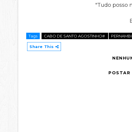
"Tudo posso n
Tags
CABO DE SANTO AGOSTINHO#
PERNAMB
Share This
NENHU
POSTAR