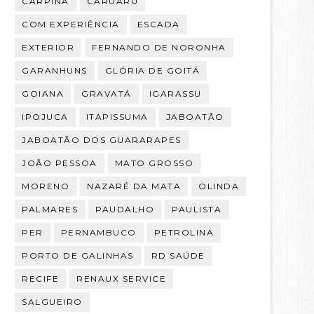
CARPINA
CARUARU
COM EXPERIÊNCIA
ESCADA
EXTERIOR
FERNANDO DE NORONHA
GARANHUNS
GLÓRIA DE GOITÁ
GOIANA
GRAVATÁ
IGARASSU
IPOJUCA
ITAPISSUMA
JABOATÃO
JABOATÃO DOS GUARARAPES
JOÃO PESSOA
MATO GROSSO
MORENO
NAZARÉ DA MATA
OLINDA
PALMARES
PAUDALHO
PAULISTA
PER
PERNAMBUCO
PETROLINA
PORTO DE GALINHAS
RD SAÚDE
RECIFE
RENAUX SERVICE
SALGUEIRO