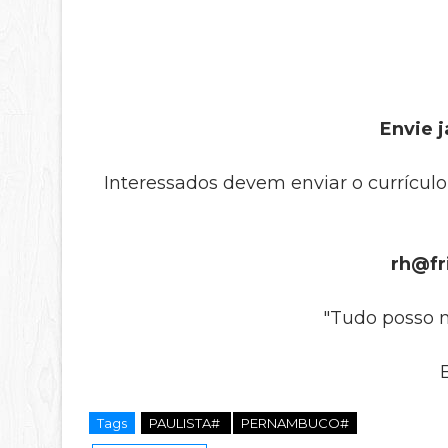
Envie j
Interessados devem enviar o currículo
rh@fr
"Tudo posso n
Tags
PAULISTA#
PERNAMBUCO#