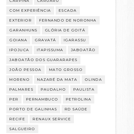
CARPINA
CARUARU
COM EXPERIÊNCIA
ESCADA
EXTERIOR
FERNANDO DE NORONHA
GARANHUNS
GLÓRIA DE GOITÁ
GOIANA
GRAVATÁ
IGARASSU
IPOJUCA
ITAPISSUMA
JABOATÃO
JABOATÃO DOS GUARARAPES
JOÃO PESSOA
MATO GROSSO
MORENO
NAZARÉ DA MATA
OLINDA
PALMARES
PAUDALHO
PAULISTA
PER
PERNAMBUCO
PETROLINA
PORTO DE GALINHAS
RD SAÚDE
RECIFE
RENAUX SERVICE
SALGUEIRO