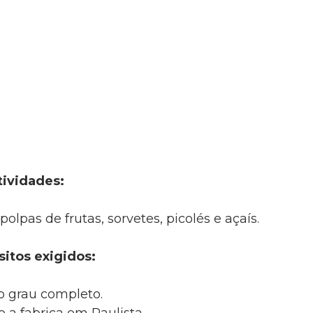
tividades:
olpas de frutas, sorvetes, picolés e açaís.
itos exigidos:
 grau completo.