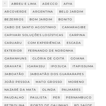
'
ABREU E LIMA
ADECCO
AFYA
ARCOVERDE
ARGENTINA
BELO JARDIM
BEZERROS
BOM JARDIM
BONITO
CABO DE SANTO AGOSTINHO
CAMARAGIBE
CAPIVARI SOLUÇÕES LOGÍSTICAS
CARPINA
CARUARU
COM EXPERIÊNCIA
ESCADA
EXTERIOR
FERNANDO DE NORONHA
GARANHUNS
GLÓRIA DE GOITÁ
GOIANA
GRAVATÁ
IGARASSU
IPOJUCA
ITAPISSUMA
JABOATÃO
JABOATÃO DOS GUARARAPES
JOÃO PESSOA
MATO GROSSO
MORENO
NAZARÉ DA MATA
OLINDA
PALMARES
PAUDALHO
PAULISTA
PER
PERNAMBUCO
PETROLINA
PORTO DE GALINHAS
RD SAÚDE