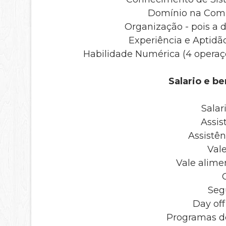
Domínio na Comu
Organização - pois a 
Experiência e Aptidã
Habilidade Numérica (4 operaçõ
Salario e be
Salar
Assis
Assistên
Val
Vale alime
Seg
Day off
Programas d