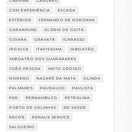
CARPINA
CARUARU
COM EXPERIÊNCIA
ESCADA
EXTERIOR
FERNANDO DE NORONHA
GARANHUNS
GLÓRIA DE GOITÁ
GOIANA
GRAVATÁ
IGARASSU
IPOJUCA
ITAPISSUMA
JABOATÃO
JABOATÃO DOS GUARARAPES
JOÃO PESSOA
MATO GROSSO
MORENO
NAZARÉ DA MATA
OLINDA
PALMARES
PAUDALHO
PAULISTA
PER
PERNAMBUCO
PETROLINA
PORTO DE GALINHAS
RD SAÚDE
RECIFE
RENAUX SERVICE
SALGUEIRO