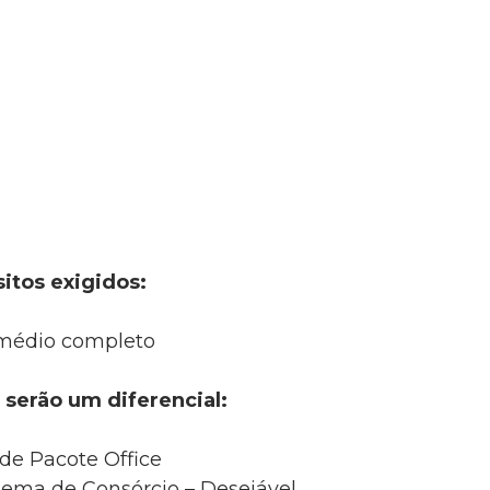
itos exigidos:
 médio completo
 serão um diferencial:
de Pacote Office
ema de Consórcio – Desejável