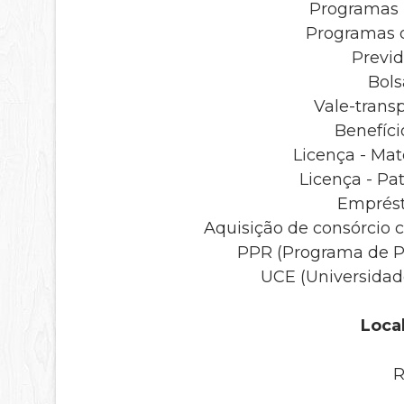
Programas 
Programas 
Previ
Bol
Vale-trans
Benefíc
Licença - Ma
Licença - Pa
Emprést
Aquisição de consórcio 
PPR (Programa de P
UCE (Universida
Local
R