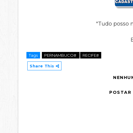
"Tudo posso n
Tags
PERNAMBUCO#
RECIFE#
Share This
NENHU
POSTAR