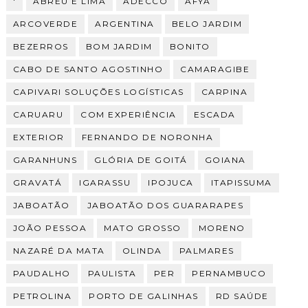
'
ABREU E LIMA
ADECCO
AFYA
ARCOVERDE
ARGENTINA
BELO JARDIM
BEZERROS
BOM JARDIM
BONITO
CABO DE SANTO AGOSTINHO
CAMARAGIBE
CAPIVARI SOLUÇÕES LOGÍSTICAS
CARPINA
CARUARU
COM EXPERIÊNCIA
ESCADA
EXTERIOR
FERNANDO DE NORONHA
GARANHUNS
GLÓRIA DE GOITÁ
GOIANA
GRAVATÁ
IGARASSU
IPOJUCA
ITAPISSUMA
JABOATÃO
JABOATÃO DOS GUARARAPES
JOÃO PESSOA
MATO GROSSO
MORENO
NAZARÉ DA MATA
OLINDA
PALMARES
PAUDALHO
PAULISTA
PER
PERNAMBUCO
PETROLINA
PORTO DE GALINHAS
RD SAÚDE