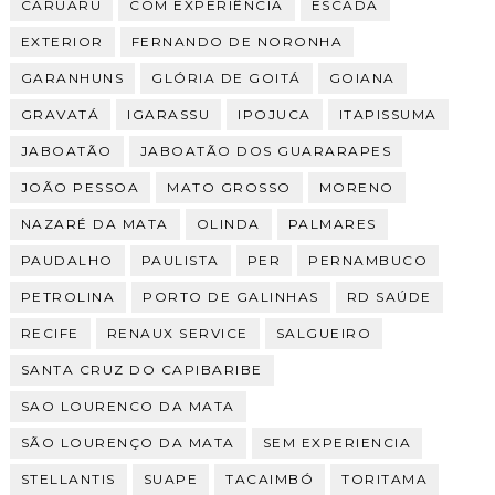
CARUARU
COM EXPERIÊNCIA
ESCADA
EXTERIOR
FERNANDO DE NORONHA
GARANHUNS
GLÓRIA DE GOITÁ
GOIANA
GRAVATÁ
IGARASSU
IPOJUCA
ITAPISSUMA
JABOATÃO
JABOATÃO DOS GUARARAPES
JOÃO PESSOA
MATO GROSSO
MORENO
NAZARÉ DA MATA
OLINDA
PALMARES
PAUDALHO
PAULISTA
PER
PERNAMBUCO
PETROLINA
PORTO DE GALINHAS
RD SAÚDE
RECIFE
RENAUX SERVICE
SALGUEIRO
SANTA CRUZ DO CAPIBARIBE
SAO LOURENCO DA MATA
SÃO LOURENÇO DA MATA
SEM EXPERIENCIA
STELLANTIS
SUAPE
TACAIMBÓ
TORITAMA