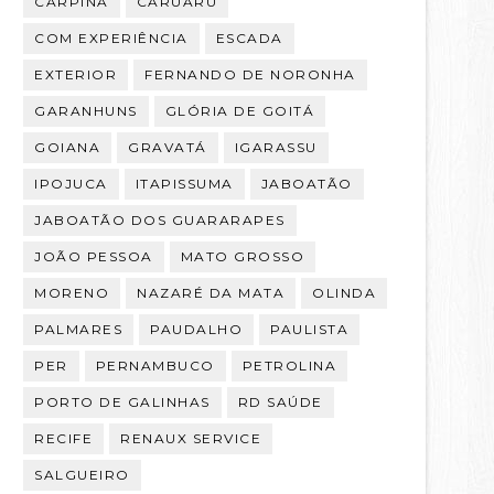
CARPINA
CARUARU
COM EXPERIÊNCIA
ESCADA
EXTERIOR
FERNANDO DE NORONHA
GARANHUNS
GLÓRIA DE GOITÁ
GOIANA
GRAVATÁ
IGARASSU
IPOJUCA
ITAPISSUMA
JABOATÃO
JABOATÃO DOS GUARARAPES
JOÃO PESSOA
MATO GROSSO
MORENO
NAZARÉ DA MATA
OLINDA
PALMARES
PAUDALHO
PAULISTA
PER
PERNAMBUCO
PETROLINA
PORTO DE GALINHAS
RD SAÚDE
RECIFE
RENAUX SERVICE
SALGUEIRO