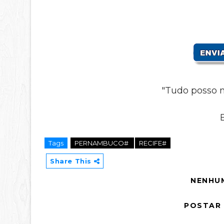
"Tudo posso n
Tags
PERNAMBUCO#
RECIFE#
Share This
NENHU
POSTAR