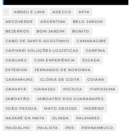
'
ABREU E LIMA
ADECCO
AFYA
ARCOVERDE
ARGENTINA
BELO JARDIM
BEZERROS
BOM JARDIM
BONITO
CABO DE SANTO AGOSTINHO
CAMARAGIBE
CAPIVARI SOLUÇÕES LOGÍSTICAS
CARPINA
CARUARU
COM EXPERIÊNCIA
ESCADA
EXTERIOR
FERNANDO DE NORONHA
GARANHUNS
GLÓRIA DE GOITÁ
GOIANA
GRAVATÁ
IGARASSU
IPOJUCA
ITAPISSUMA
JABOATÃO
JABOATÃO DOS GUARARAPES
JOÃO PESSOA
MATO GROSSO
MORENO
NAZARÉ DA MATA
OLINDA
PALMARES
PAUDALHO
PAULISTA
PER
PERNAMBUCO