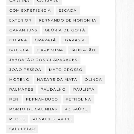
CARPINA
CARUARU
COM EXPERIÊNCIA
ESCADA
EXTERIOR
FERNANDO DE NORONHA
GARANHUNS
GLÓRIA DE GOITÁ
GOIANA
GRAVATÁ
IGARASSU
IPOJUCA
ITAPISSUMA
JABOATÃO
JABOATÃO DOS GUARARAPES
JOÃO PESSOA
MATO GROSSO
MORENO
NAZARÉ DA MATA
OLINDA
PALMARES
PAUDALHO
PAULISTA
PER
PERNAMBUCO
PETROLINA
PORTO DE GALINHAS
RD SAÚDE
RECIFE
RENAUX SERVICE
SALGUEIRO