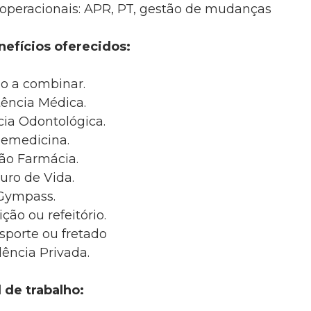
operacionais: APR, PT, gestão de mudanças
nefícios oferecidos:
io a combinar.
tência Médica.
cia Odontológica.
lemedicina.
ão Farmácia.
uro de Vida.
Gympass.
ição ou refeitório.
nsporte ou fretado
ência Privada.
 de trabalho: