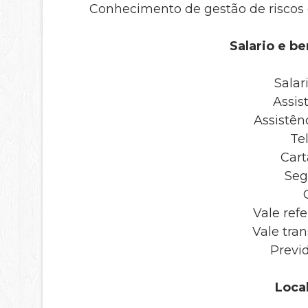
Conhecimento de gestão de riscos 
Salario e be
Salar
Assis
Assistên
Te
Cart
Seg
Vale refe
Vale tra
Previd
Local