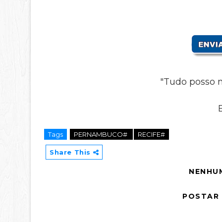
"Tudo posso n
Tags
PERNAMBUCO#
RECIFE#
Share This
NENHU
POSTAR