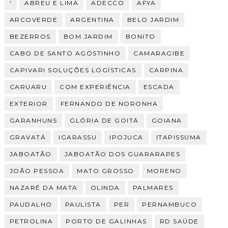
'
ABREU E LIMA
ADECCO
AFYA
ARCOVERDE
ARGENTINA
BELO JARDIM
BEZERROS
BOM JARDIM
BONITO
CABO DE SANTO AGOSTINHO
CAMARAGIBE
CAPIVARI SOLUÇÕES LOGÍSTICAS
CARPINA
CARUARU
COM EXPERIÊNCIA
ESCADA
EXTERIOR
FERNANDO DE NORONHA
GARANHUNS
GLÓRIA DE GOITÁ
GOIANA
GRAVATÁ
IGARASSU
IPOJUCA
ITAPISSUMA
JABOATÃO
JABOATÃO DOS GUARARAPES
JOÃO PESSOA
MATO GROSSO
MORENO
NAZARÉ DA MATA
OLINDA
PALMARES
PAUDALHO
PAULISTA
PER
PERNAMBUCO
PETROLINA
PORTO DE GALINHAS
RD SAÚDE