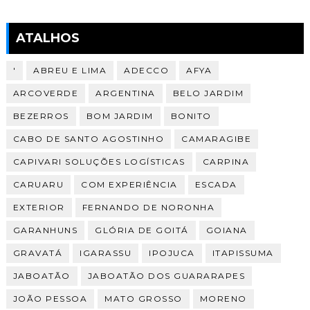
ATALHOS
'
ABREU E LIMA
ADECCO
AFYA
ARCOVERDE
ARGENTINA
BELO JARDIM
BEZERROS
BOM JARDIM
BONITO
CABO DE SANTO AGOSTINHO
CAMARAGIBE
CAPIVARI SOLUÇÕES LOGÍSTICAS
CARPINA
CARUARU
COM EXPERIÊNCIA
ESCADA
EXTERIOR
FERNANDO DE NORONHA
GARANHUNS
GLÓRIA DE GOITÁ
GOIANA
GRAVATÁ
IGARASSU
IPOJUCA
ITAPISSUMA
JABOATÃO
JABOATÃO DOS GUARARAPES
JOÃO PESSOA
MATO GROSSO
MORENO