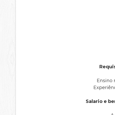
Requis
Ensino
Experiênc
Salario e be