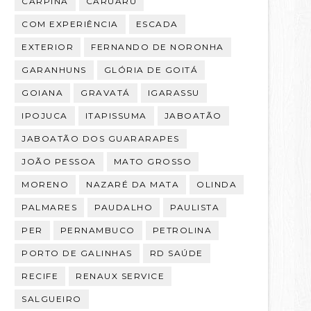
CARPINA
CARUARU
COM EXPERIÊNCIA
ESCADA
EXTERIOR
FERNANDO DE NORONHA
GARANHUNS
GLÓRIA DE GOITÁ
GOIANA
GRAVATÁ
IGARASSU
IPOJUCA
ITAPISSUMA
JABOATÃO
JABOATÃO DOS GUARARAPES
JOÃO PESSOA
MATO GROSSO
MORENO
NAZARÉ DA MATA
OLINDA
PALMARES
PAUDALHO
PAULISTA
PER
PERNAMBUCO
PETROLINA
PORTO DE GALINHAS
RD SAÚDE
RECIFE
RENAUX SERVICE
SALGUEIRO