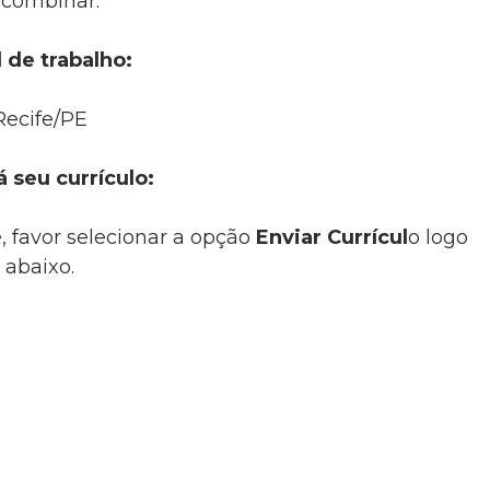
 combinar.
 de trabalho:
Recife/PE
á seu currículo:
, favor selecionar a opção
Enviar Currícul
o logo
abaixo.