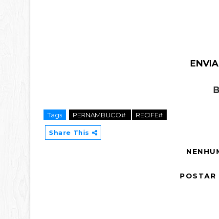
ENVIA
B
Tags
PERNAMBUCO#
RECIFE#
Share This
NENHU
POSTAR