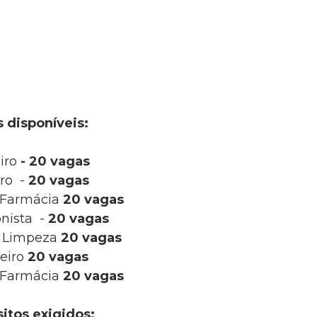
 disponíveis:
iro
- 20 vagas
iro
-
20 vagas
e Farmácia
20 vagas
onista
-
20 vagas
e Limpeza
20 vagas
eiro
20 vagas
e Farmácia
20 vagas
itos exigidos: