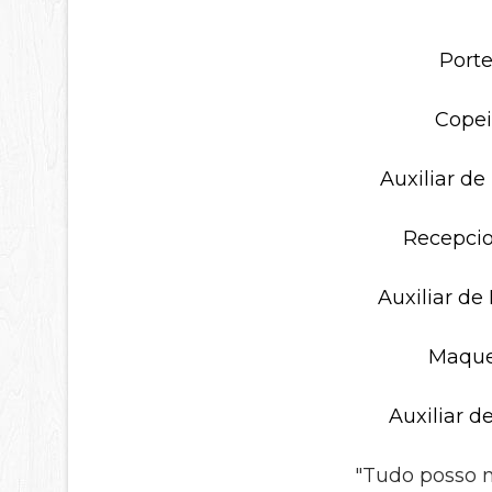
Porte
Cope
Auxiliar d
Recepci
Auxiliar de
Maque
Auxiliar d
"Tudo posso n