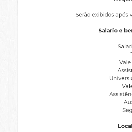
Serão exibidos após 
Salario e be
Salar
Vale
Assis
Universi
Val
Assistên
Aux
Seg
Local