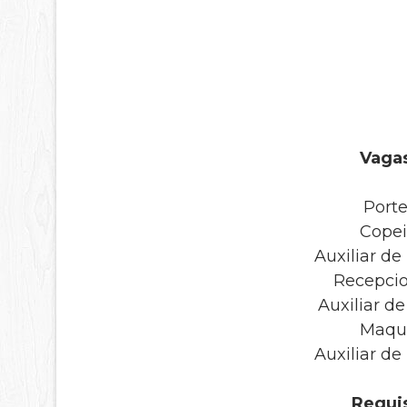
Vagas
Porte
Cope
Auxiliar d
Recepci
Auxiliar d
Maqu
Auxiliar d
Requis