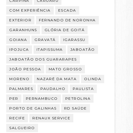
CARPINA
CARUARU
COM EXPERIÊNCIA
ESCADA
EXTERIOR
FERNANDO DE NORONHA
GARANHUNS
GLÓRIA DE GOITÁ
GOIANA
GRAVATÁ
IGARASSU
IPOJUCA
ITAPISSUMA
JABOATÃO
JABOATÃO DOS GUARARAPES
JOÃO PESSOA
MATO GROSSO
MORENO
NAZARÉ DA MATA
OLINDA
PALMARES
PAUDALHO
PAULISTA
PER
PERNAMBUCO
PETROLINA
PORTO DE GALINHAS
RD SAÚDE
RECIFE
RENAUX SERVICE
SALGUEIRO