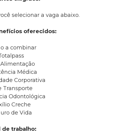
você selecionar a vaga abaixo.
nefícios oferecidos:
io a combinar
Totalpass
 Alimentação
tência Médica
dade Corporativa
e Transporte
cia Odontológica
ílio Creche
uro de Vida
 de trabalho: