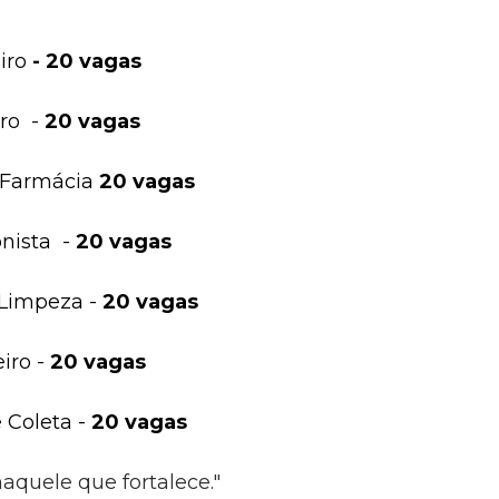
iro
- 20 vagas
iro
-
20 vagas
e Farmácia
20 vagas
onista
-
20 vagas
 Limpeza -
20 vagas
iro -
20 vagas
e Coleta -
20 vagas
aquele que fortalece."